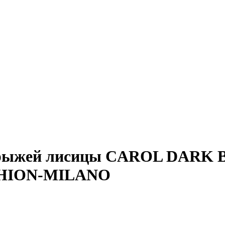
м рыжей лисицы CAROL DARK
HION-MILANO