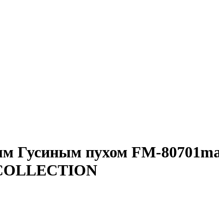
ым Гусиным пухом FM-80701m
COLLECTION