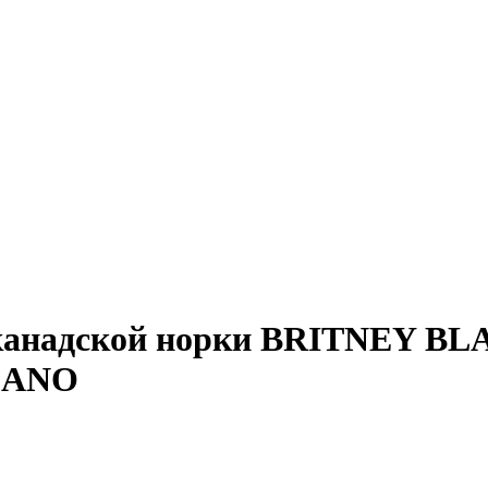
 канадской норки BRITNEY 
LANO