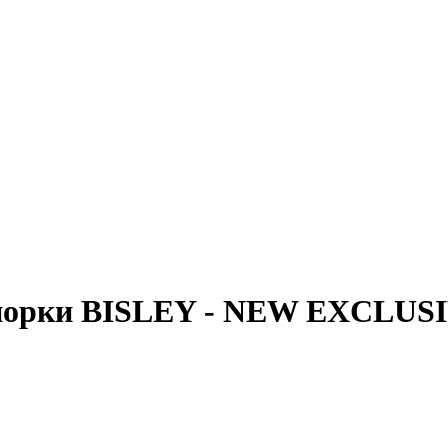
м норки BISLEY - NEW EXCL