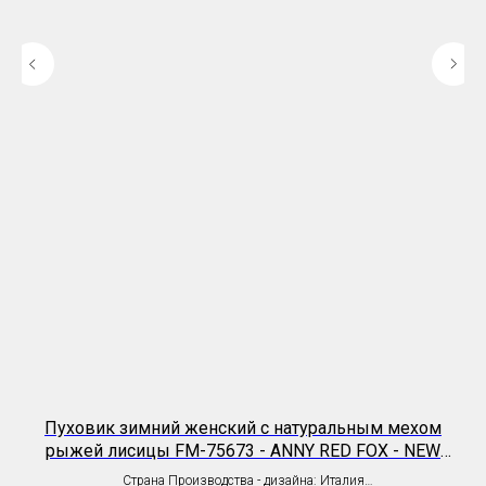
Пуховик зимний женский с натуральным мехом
рыжей лисицы FM-75673 - ANNY RED FOX - NEW
Ч
EXCLUSIVE LIMITED COLLECTION FASHION MILANO
Страна Производства - дизайна: Италия