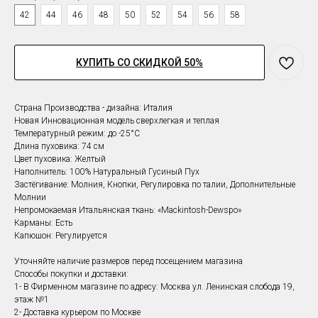
42
44
46
48
50
52
54
56
58
КУПИТЬ СО СКИДКОЙ 50%
Страна Производства - дизайна: Италия
Новая Инновационная модель сверхлегкая и теплая
Температурный режим: до -25°С
Длина пуховика: 74 см
Цвет
пуховика
: Желтый
Наполнитель: 100% Натуральный Гусиный Пух
Застёгивание: Молния, Кнопки, Регулировка по талии, Дополнительные
Молнии
Непромокаемая Итальянская ткань: «Mackintosh-Dewspo»
Карманы: Есть
Капюшон: Регулируется
Уточняйте наличие размеров перед посещением магазина
Способы покупки и доставки:
1- В Фирменном магазине по адресу: Москва ул. Ленинская слобода 19,
этаж №1
2- Доставка курьером по Москве