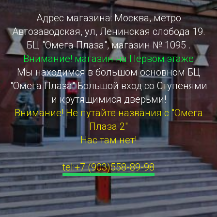
Адрес магазина: Москва, метро
Автозаводская, ул, Ленинская слобода 19.
БЦ "Омега Плаза", магазин № 1095 .
Внимание! магазин на Первом этаже
Мы находимся в большом основном БЦ
"Омега Плаза" Большой вход со Ступенями
и крутящимися дверьми!
Внимание! Не путайте названия с "Омега
Плаза 2"
Нас там нет!
tel:+7 (903)558-89-98