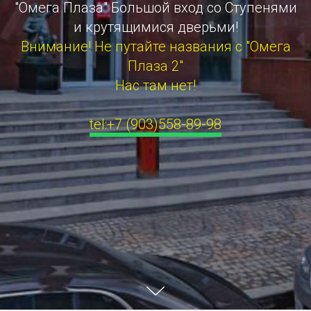
"Омега Плаза" Большой вход со Ступенями
и крутящимися дверьми!
Внимание! Не путайте названия с "Омега
Плаза 2"
Нас там нет!
tel:+7 (903)558-89-98