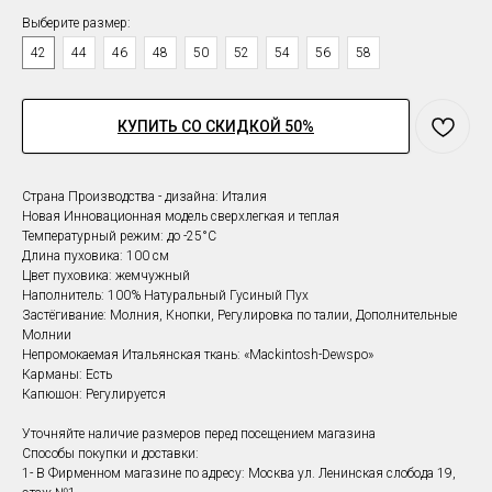
Выберите размер:
42
44
46
48
50
52
54
56
58
КУПИТЬ СО СКИДКОЙ 50%
Страна Производства - дизайна: Италия
Новая Инновационная модель сверхлегкая и теплая
Температурный режим: до -25°С
Длина пуховика: 100 см
Цвет
пуховика
: жемчужный
Наполнитель: 100% Натуральный Гусиный Пух
Застёгивание: Молния, Кнопки, Регулировка по талии, Дополнительные
Молнии
Непромокаемая Итальянская ткань: «Mackintosh-Dewspo»
Карманы: Есть
Капюшон: Регулируется
Уточняйте наличие размеров перед посещением магазина
Способы покупки и доставки:
1- В Фирменном магазине по адресу: Москва ул. Ленинская слобода 19,