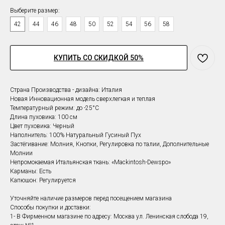
Выберите размер:
42
44
46
48
50
52
54
56
58
КУПИТЬ СО СКИДКОЙ 50%
Страна Производства - дизайна: Италия
Новая Инновационная модель сверхлегкая и теплая
Температурный режим: до -25°С
Длина пуховика: 100 см
Цвет
пуховика
: Черный
Наполнитель: 100% Натуральный Гусиный Пух
Застёгивание: Молния, Кнопки, Регулировка по талии, Дополнительные
Молнии
Непромокаемая Итальянская ткань: «Mackintosh-Dewspo»
Карманы: Есть
Капюшон: Регулируется
Уточняйте наличие размеров перед посещением магазина
Способы покупки и доставки:
1- В Фирменном магазине по адресу: Москва ул. Ленинская слобода 19,