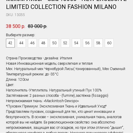
LIMITED COLLECTION FASHION MILANO
SKU:
13055
38 500
р.
83 000
р.
Выберите размер:
42
44
46
48
50
52
54
56
58
60
Страна Производства - дизайна: Италия
Новая Инновационная модель; сверхлегкая и теплая
Мех: Натуральный мех Чернобурой Лисы( тонированный), Мех Съемный
Температурный режим: до -35°С
Длина: 120см
Цвет:
Наполнитель -Утеплитель: Натуральный утиный Пух 100%
Застёгивание: 2 разных способа - (fumine),застёжка (fissaggio)
Непромокаемая ткань: «Mackintosh-Dewspo»
⁠*Пуховик Премиум: Эксклюзивная Ткань и Идеальный Уход*
⁠Представляем пуховик, созданный для тех, кто ценит инновации и
безупречность. В основе – эксклюзивная, уникальная ткань, аналогов
которой вы не найдете. Ее революционное свойство: она абсолютно
непромокаемая, защищая вас от осадков, но при этом отлично "дышит",