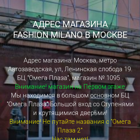
АДРЕС МАГАЗИНА
FASHION MILANO В МОСКВЕ
Адрес магазина: Москва, метро
Автозаводская, ул, Ленинская слобода 19.
БЦ "Омега Плаза", магазин № 1095 .
Внимание! магазин на Первом этаже
Мы находимся в большом основном БЦ
"Омега Плаза" Большой вход со Ступенями
и крутящимися дверьми!
Внимание! Не путайте названия с "Омега
Плаза 2"
Нас там нет!