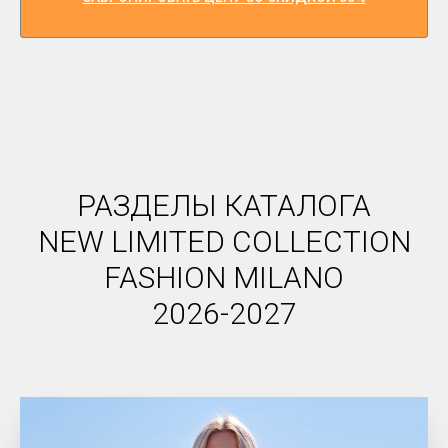
Застёгивание: 2 разных способа - (fumine),застёжка (fissaggio)
Непромокаемая ткань: «Mackintosh-Dewspo»
бе
к
"д
⁠
заг
РАЗДЕЛЫ КАТАЛОГА
ра
NEW LIMITED COLLECTION
FASHION MILANO
2026-2027