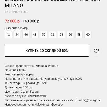
MILANO
SKU:
22007-100-G
72 000
р.
140 000
р.
Выберите размер:
42
44
46
48
50
52
54
56
58
60
КУПИТЬ СО СКИДКОЙ 50%
Страна Производства - дизайна: Италия
Оригинал 100%
Мех: Канадская норка
Наполнитель -Утеплитель: Натуральный утиный Пух 100%
Температурный режим: до -35°С
Длина парки: 100 см
Цвет парки: Серый Графит
Меховая опушка: Отстегивается
Застёгивание: 2 разных способа на молнию- кнопки - (fumine),(fissaggio)
Непромокаемая ткань: «Mackintosh-Dewspo»