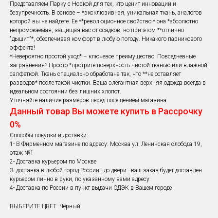
⁠Представляем Парку с Норкой для тех, кто ценит инновации и
безупречность. В основе – *эксклюзивная, уникальная ткань, аналогов
которой вы не найдете. Ее **революционное свойство:* она *абсолютно
непромокаемая, защищая вас от осадков, но при этом **отлично
"дышит"*, обеспечивая комфорт в любую погоду. Никакого парникового
эффекта!
⁠*Невероятно простой уход* – ключевое преимущество. Повседневные
загрязнения? Просто *протрите поверхность чистой тканью или влажной
салфеткой. Ткань специально обработана так, что **не оставляет
разводов* после такой чистки. Ваша элегантная верхняя одежда всегда в
идеальном состоянии без лишних хлопот.
Уточняйте наличие размеров перед посещением магазина
Данный товар Вы можете купить в Рассрочку
0%
Способы покупки и доставки:
1- В Фирменном магазине по адресу: Москва ул. Ленинская слобода 19,
этаж №1
2- Доставка курьером по Москве
3- доставка в любой город России - до двери - ваш заказ будет доставлен
курьером лично в руки, по указанному вами адресу
4- Доставка по России в пункт выдачи СДЭК в Вашем городе
ВЫБЕРИТЕ ЦВЕТ: Чёрный